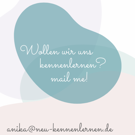
Wollen wir uns
kennenlernen?
mail me!
anika@neu-kennenlernen.de