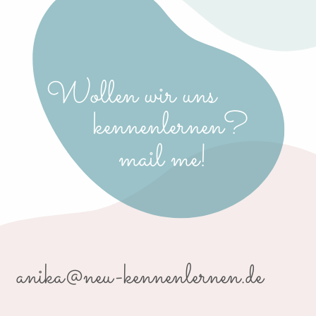
Wollen wir uns
kennenlernen?
mail me!
anika@neu-kennenlernen.de